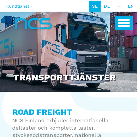
Kundtjänst ›
SE
DE
FI
EN
TRANSPORTTJÄNSTER
ROAD FREIGHT
NCS Finland erbjuder internationella
dellaster och kompletta laster,
styckegodstransporter, nationella