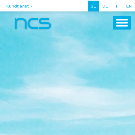
Kundtjänst ›
SE
DE
FI
EN