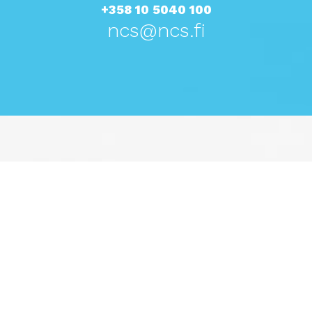
+358 10 5040 100
ncs@ncs.fi
ESBO
NCS Finland Oy
Revontulenkuja 1, 3rd floor
02100 Esbo
Finland
VASA